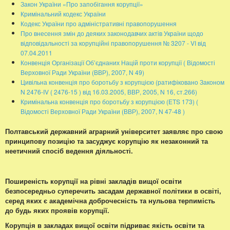
Закон України «Про запобігання корупції»
Кримінальний кодекс України
Кодекс України про адміністративні правопорушення
Про внесення змін до деяких законодавчих актів України щодо
відповідальності за корупційні правопорушення № 3207 - VI від
07.04.2011
Конвенція Організації Об’єднаних Націй проти корупції ( Відомості
Верховної Ради України (ВВР), 2007, N 49)
Цивільна конвенція про боротьбу з корупцією (ратифіковано Законом
N 2476-IV ( 2476-15 ) від 16.03.2005, ВВР, 2005, N 16, ст.266)
Кримінальна конвенція про боротьбу з корупцією (ETS 173) (
Відомості Верховної Ради України (ВВР), 2007, N 47-48 )
Полтавський державний аграрний університет заявляє про свою
принципову позицію та засуджує корупцію як незаконний та
неетичний спосіб ведення діяльності.
Поширеність корупції на рівні закладів вищої освіти
безпосередньо суперечить засадам державної політики в освіті,
серед яких є академічна доброчесність та нульова терпимість
до будь яких проявів корупції.
Корупція в закладах вищої освіти підриває якість освіти та