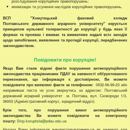
розслідування корупційних правопорушень;
мінімізацію та усунення наслідків корупційних правопорушень.
ВСП "Хомутецький фаховий коледж
Полтавського державного аграрного університету" керується
принципом нульової толерантності до корупції у будь яких її
формах та проявах і вживає та вживатиме надалі всіх заходів
щодо запобігання, виявлення та протидії корупції, передбачених
законодавством.
Повідомити про корупцію!
Якщо Вам стали відомі факти порушення антикорупційного
законодавства працівниками ПДАУ за наявності обґрунтованого
переконання, що інформація є достовірною, Ви можете
повідомити про виявлені факти за телефоном:
0532-56-99-23 або
направивши листа чи усно звернутись за адресою: Полтавський
державний аграрний університет м. Полтава, вул. Сковороди 1/3,
36003 (Адміністративний корпус, юридичний відділ).
Крім того, про порушення вимог антикорупційного
законодавства Ви можете повідомити на електронну
пошту:
Stop.koruptsiia@pdau.edu.ua
Надана Вами інформація використовуватиметься як джерело для