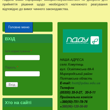
прийняття рішення щодо необхідності належного реагування
відповідно до вимог чинного законодавства.
Головне меню
ВХІД
Ім'я користувача
*
НАША АДРЕСА
село Хомутець
Пароль
*
вул. Освітянська 69-А
Миргородський район
Полтавська область
E-mail:
hvzt@pdau.edu.ua
Телефон
(05355) 35-5-27, 35-5-11
Приймальна комісія
Хто на сайті
+380(50)-751-78-76
+
380(96)-120-36-80