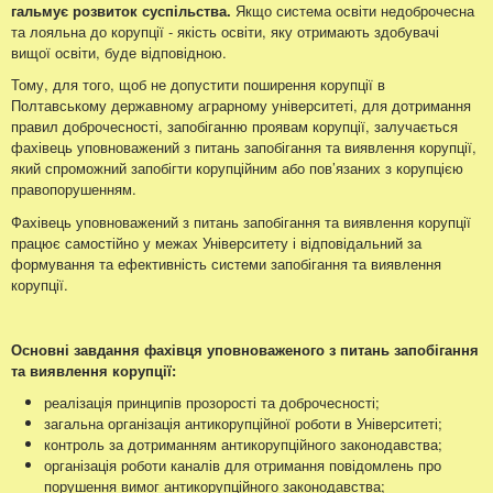
гальмує розвиток суспільства.
Якщо система освіти недоброчесна
та лояльна до корупції - якість освіти, яку отримають здобувачі
вищої освіти, буде відповідною.
Тому, для того, щоб не допустити поширення корупції в
Полтавському державному аграрному університеті, для дотримання
правил доброчесності, запобіганню проявам корупції, залучається
фахівець уповноважений з питань запобігання та виявлення корупції,
який спроможний запобігти корупційним або пов’язаних з корупцією
правопорушенням.
Фахівець уповноважений з питань запобігання та виявлення корупції
працює самостійно у межах Університету і відповідальний за
формування та ефективність системи запобігання та виявлення
корупції.
Основні завдання фахівця уповноваженого з питань запобігання
та виявлення корупції:
реалізація принципів прозорості та доброчесності;
загальна організація антикорупційної роботи в Університеті;
контроль за дотриманням антикорупційного законодавства;
організація роботи каналів для отримання повідомлень про
порушення вимог антикорупційного законодавства;