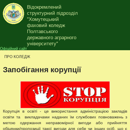
Перейти до основного
Відокремлений
матеріалу
структурний підрозділ
"Хомутецький
фаховий коледж
Полтавського
Ви є тут
державного аграрного
університету"
Офіційний сайт
ПРО КОЛЕДЖ
Запобігання корупції
Корупція в освіті - це використання адміністрацією закладів
освіти та викладачами наданих їм службових повноважень з
метою одержання неправомірної вигоди або прийняття
обіцянки/пропозиції такої вигоди для себе чи інших осіб, що є