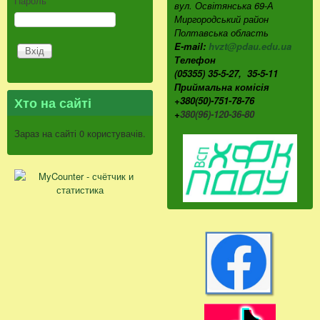
Пароль
*
вул. Освітянська 69-А
Миргородський район
Полтавська область
E-mail:
hvzt@pdau.edu.ua
Телефон
(05355) 35-5-27, 35-5-11
Приймальна комісія
Хто на сайті
+380(50)-751-78-76
+
380(96)-120-36-80
Зараз на сайті 0 користувачів.