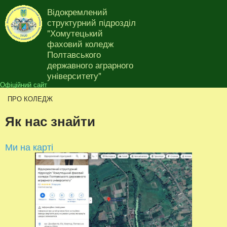
Перейти до основного
Відокремлений
матеріалу
структурний підрозділ
"Хомутецький
фаховий коледж
Полтавського
Ви є тут
державного аграрного
університету"
Офіційний сайт
ПРО КОЛЕДЖ
Як нас знайти
Ми на карті