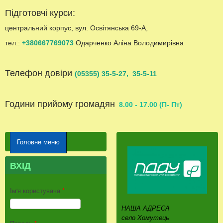
Підготовчі курси:
центральний корпус, вул. Освітянська 69-А,
тел.:
+380667769073
Одарченко Аліна Володимирівна
Телефон довіри
(05355) 35-5-27, 35-5-11
Години прийому громадян
8.00 - 17.00 (П- Пт)
Головне меню
ВХІД
Ім'я користувача
*
НАША АДРЕСА
село Хомутець