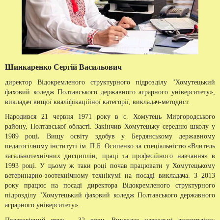
Шинкаренко Сергій Васильович
директор Відокремленого структурного підрозділу "Хомутецький
фаховий коледж Полтавського державного аграрного університету»,
викладач вищої кваліфікаційної категорії, викладач-методист.
Народився 21 червня 1971 року в с. Хомутець Миргородського
району, Полтавської області. Закінчив Хомутецьку середню школу у
1989 році
.
Вищу освіту здобув у Бердянському державному
педагогічному інституті ім. П.Б. Осипенко за спеціальністю «Вчитель
загальнотехнічних дисциплін, праці та професійного навчання» в
1993 році. У цьому ж таки році почав працювати у Хомутецькому
ветеринарно-зоотехнічному технікумі на посаді викладача. З 2013
року працює на посаді директора Відокремленого структурного
підрозділу "Хомутецький фаховий коледж Полтавського державного
аграрного університету».