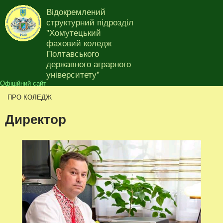
Перейти до основного
Відокремлений
матеріалу
структурний підрозділ
"Хомутецький
фаховий коледж
Полтавського
Ви є тут
державного аграрного
університету"
Офіційний сайт
ПРО КОЛЕДЖ
Директор