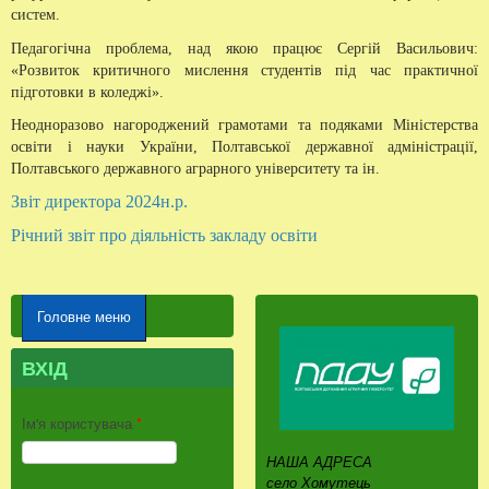
систем.
Педагогічна проблема, над якою працює Сергій Васильович:
«Розвиток критичного мислення студентів під час практичної
підготовки в коледжі».
Неодноразово нагороджений грамотами та подяками Міністерства
освіти і науки України, Полтавської державної адміністрації,
Полтавського державного аграрного університету та ін.
Звіт директора 2024н.р.
Річний звіт про діяльність закладу освіти
Головне меню
ВХІД
Ім'я користувача
*
НАША АДРЕСА
село Хомутець