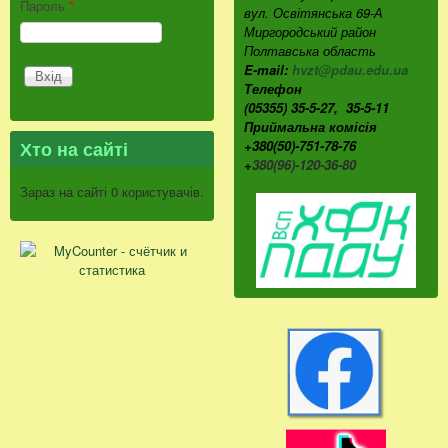
Пароль
*
вул. Освітянська 69-А
Миргородський район
Полтавська область
E-mail:
hvzt@pdau.edu.ua
Телефон
(05355) 35-5-27, 35-5-11
Приймальна комісія
Хто на сайті
+380(50)-751-78-76
+
380(96)-120-36-80
Зараз на сайті 0 користувачів.