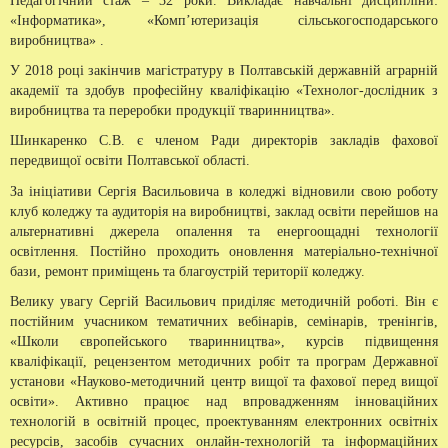
Педагогічний стаж – 32 роки. Викладає навчальні дисципліни:
«Інформатика», «Комп’ютеризація сільськогосподарського
виробництва» .
У 2018 році закінчив магістратуру в Полтавській державній аграрній
академії та здобув професійну кваліфікацію «Технолог-дослідник з
виробництва та переробки продукції тваринництва».
Шинкаренко С.В. є членом Ради директорів закладів фахової
передвищої освіти Полтавської області.
За ініціативи Сергія Васильовича в коледжі відновили свою роботу
клуб коледжу та аудиторія на виробництві, заклад освіти перейшов на
альтернативні джерела опалення та енергоощадні технології
освітлення. Постійно проходить оновлення матеріально-технічної
бази, ремонт приміщень та благоустрій території коледжу.
Велику увагу Сергій Васильович приділяє методичній роботі. Він є
постійним учасником тематичних вебінарів, семінарів, тренінгів,
«Школи європейського тваринництва», курсів підвищення
кваліфікації, рецензентом методичних робіт та програм Державної
установи «Науково-методичний центр вищої та фахової перед вищої
освіти». Активно працює над впровадженням інноваційних
технологій в освітній процес, проектуванням електронних освітніх
ресурсів, засобів сучасних онлайн-технологій та інформаційних