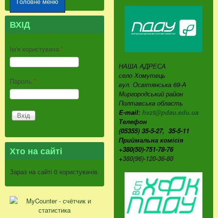
Головне меню
ВХІД
Ім'я користувача
*
НАША АДРЕСА
село Хомутець
Пароль
*
вул. Освітянська 69-А
Миргородський район
Полтавська область
E-mail:
hvzt@pdau.edu.ua
Телефон
(05355) 35-5-27, 35-5-11
Приймальна комісія
Хто на сайті
+380(50)-751-78-76
+
380(96)-120-36-80
Зараз на сайті 0 користувачів.