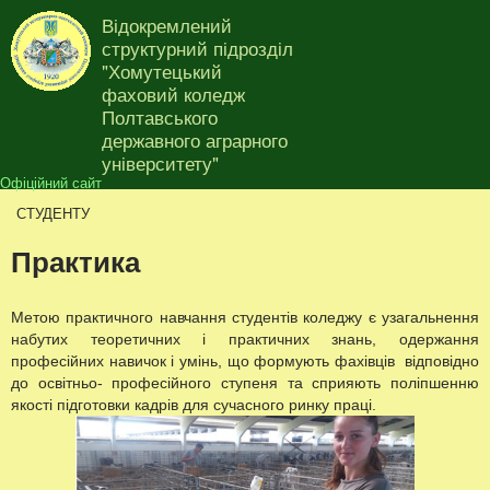
Перейти до основного
Відокремлений
матеріалу
структурний підрозділ
"Хомутецький
фаховий коледж
Полтавського
Ви є тут
державного аграрного
університету"
Офіційний сайт
СТУДЕНТУ
Практика
Метою практичного навчання студентів коледжу є узагальнення
набутих теоретичних і практичних знань, одержання
професійних навичок і умінь, що формують фахівців відповідно
до освітньо- професійного ступеня та сприяють поліпшенню
якості підготовки кадрів для сучасного ринку праці.