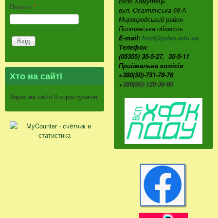
село Хомутець
Пароль
*
вул. Освітянська 69-А
Миргородський район
Полтавська область
E-mail:
hvzt@pdau.edu.ua
Телефон
(05355) 35-5-27, 35-5-11
Приймальна комісія
Хто на сайті
+380(50)-751-78-76
+
380(96)-120-36-80
Зараз на сайті 0 користувачів.