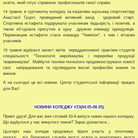
освіти, який готує справжніх професіоналів своєї справи.
14 травня, в гуртожитку коледжу за ініціативи оцільниці спортсектору
Анастасії Гуцол, проведений активний захід - здоровий старт.
Спортивна естафета подарувала учасникам бадьорість і позитив, а
також об`єднала присутніх в одну дружню команду однодумців.
Переможцем естафети стала команда "Чемпіон", з чим і вітаємо
учасників.
15 травня відбувся захист звітів переддипломної практики студетів
спеціальності "Технологія виробництва і переробки продукції
тваринництва". Майбутні техніки-технологи продемонстрували комісії
свої напрацювання та підтвердили високі професійні знання та
вміння.
А на сьогодні це всі новини.
Центр студентської інформації працює
для Вас!
НОВИНИ КОЛЕДЖУ
#33
(04.05
-08.05
)
Привіт друзі! Для вас вже готовий 33-й випуск новин нашого коледжу.
Що відбулося у нас минулого тижня? Зараз дізнаєтеся...
Цьогоріч наш коледж продовжує брати участь у пілотному
проєкті від Державної служби якості освіти із моніторингу якості