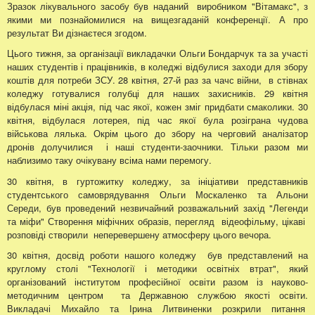
Зразок лікувального засобу був наданий виробником "Вітамакс", з
якими ми познайомилися на вищезгаданій конференції. А про
результат Ви дізнаєтеся згодом.
Цього тижня, за організації викладачки Ольги Бондарчук та за участі
наших студентів і працівників, в коледжі відбулися заходи для збору
коштів для потреби ЗСУ. 28 квітня, 27-й раз за чачс війни, в стівнах
коледжу готувалися голубці для наших захисників. 29 квітня
відбулася міні акція, під час якої, кожен зміг придбати смаколики. 30
квітня, відбулася лотерея, під час якої була розіграна чудова
військова лялька. Окрім цього до збору на черговий аналізатор
дронів долучилися і наші студенти-заочники. Тільки разом ми
наблизимо таку очікувану всіма нами перемогу.
30 квітня, в гуртожитку коледжу, за ініціативи представників
студентського самоврядування Ольги Москаленко та Альони
Середи, був проведений незвичайний розважальний захід "Легенди
та міфи" Створення міфічних образів, перегляд відеофільму, цікаві
розповіді створили неперевершену атмосферу цього вечора.
30 квітня, досвід роботи нашого коледжу був представлений на
круглому столі "Технології і методики освітніх втрат", який
організований інститутом професійної освіти разом із науково-
методичним центром та Державною службою якості освіти.
Викладачі Михайло та Ірина Литвиненки розкрили питання