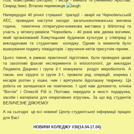
Свирид Іван). Вітаємо переможців
Напередодні 40 річної страшної трагедії - аварії на Чернобильській
АЕС, проведені наступні заходи: загальноколежанська виховна
година, тематична літературно-книжкова виставка у бібліотеці та
участь у мітингу-реквієм "Чорнобиль - 40 років між двома вогнями,
який організований Хомутецьким будинком культури у співпраці із
викладачами та студентами коледжу. Одним із моментів було
вшанування подвигу ліквідаторів і вручення квітів присутнім героям.
Цього тижня, в рамках практичної підготовки, були проведені цікаві
та захопливі фахові експерименти із епізоотології, де викладач
Людмила Даценко і група 2-1 опанували розділ мікробіологія. А
також, юні хірурги із групи 3-1, провели ряд операцій, зокрема і
кесарів розтин у кішки, чим і врятували бідолашну тваринку. Ця
робота не залишилася не поміченою. І щоб нам допомогти, клініка
"Ветлік" і Олексій Рій із Полтави, передали в якості подарунка,
засоби і матеріали для оперативних втручань. За що від студентів
ВЕЛИЧЕЗНЕ ДЯКУЄМО!
А на сьогодні це всі новини! Центр студентської інформації працює
для Вас!
НОВИНИ КОЛЕДЖУ
#30
(14.04
-17.04
)