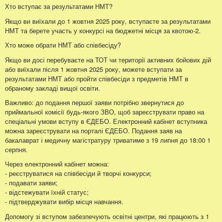
Хто вступає за результатами НМТ?
Якщо ви виїхали до 1 жовтня 2025 року, вступаєте за результатами
НМТ та берете участь у конкурсі на бюджетні місця за квотою-2.
Хто може обрати НМТ або співбесіду?
Якщо ви досі перебуваєте на ТОТ чи території активних бойових дій
або виїхали після 1 жовтня 2025 року, можете вступати за
результатами НМТ або пройти співбесіди з предметів НМТ в
обраному закладі вищої освіти.
Важливо: до подання першої заяви потрібно звернутися до
приймальної комісії будь-якого ЗВО, щоб зареєструвати право на
спеціальні умови вступу в ЄДЕБО. Електронний кабінет вступника
можна зареєструвати на порталі ЄДЕБО. Подання заяв на
бакалаврат і медичну магістратуру триватиме з 19 липня до 18:00 1
серпня.
Через електронний кабінет можна:
- реєструватися на співбесіди й творчі конкурси;
- подавати заяви;
- відстежувати їхній статус;
- підтверджувати вибір місця навчання.
Допомогу зі вступом забезпечують освітні центри, які працюють з 1