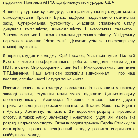
підтримки Програми АГРО, що фінансується урядом США.
4 чевня, у гуртожитку коледжу, за ініціативи учасниці студентського
самоврядування Крістіни Бунак, відбувся надзвичайно позитивний
захід "Суперкоманда гуртожитку". Учасника справжньго батлу
дивували кмітливістю, винахідливістю і акторським талантом.
Запекла боротьба і інтрига тримали до самого фіналу. У підсумку
перемогла команда "Незалежні". Дякуємо усім за неперевершену
атмосферу свята.
5 червня, студенти коледжу Юрій Горєлов, Анастасія Бунак, Валерій
Кухта, з метою профорієнтаційної роботи, відвідали ентри здачі
НМТ, а саме: Миргородський ліцей №1 і Миргородський ліцей імені
Т.Г.Шевченка. Наші активісти розповіли випускникам про наш
коледж, спеціальності і студентське життя.
Приємна новина для коледжу. паралельно із навчанням у нашому
закладі освіти, студенти мали змогу відвідати Дитячо-юнацьку
спортивну школу Миргорода. 5 червня, четверо наших друзів
отримали свідоцтва про закінчення школи. Вітаємо Ярослава Яценка
і Руслану Халтигіну, які мають 2-й дорослий розряд з гирьового
спорту, а також Аліну Зеленську і Анастасію Гуцол, які мають 1-й
розряд з гирьового спорту. Окрема подяка тренеру Сергію Отиську за
багаторічну працю та неоціненний вклад у розвиток спортивного
майбутнього молоді.