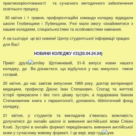
практикоорієнтованості та сучасного методичного забезпечення
освітнього процнсу.
30 квітня і 1 травня, профорієнтаційні команди коледжу відвідали
школи Глобинщини і Лубенщини. Учні мали змогу ознайомитися з
нашим коледжем, спеціальностями та особливостями навчання.
А на сьогодні це всі новини! Центр студентської інформації працює
для Вас!
НОВИНИ КОЛЕДЖУ
#31
(20.04
-24.04
)
Привіт друзі
Щотижневий, 31-й випуск новин нашого
коледжу, де Ви дізнаєтеся, що відбулося у нас минулого тижня
готовий.
20 квітня, до нас завітав випускник 1969 року, доктор ветеринарої
медицини, професор Дахно Іван Степанович. Спогад та життєві
історії прикрасили і без того цікаву зустріч, а подарована Іваном
Степановичем книга з паразитології, доповнить бібліотечний фонд
коледжу.
21 квітня, у студентів та викладачів з`явилась можливість
долучитися до онлайн школи із вивчення англійської мови Спікен
Клаб. Зустрічі в онлайн форматі передбачають вивчення англійської
мови у сучасному живому форматі. І це вері, вері гуд