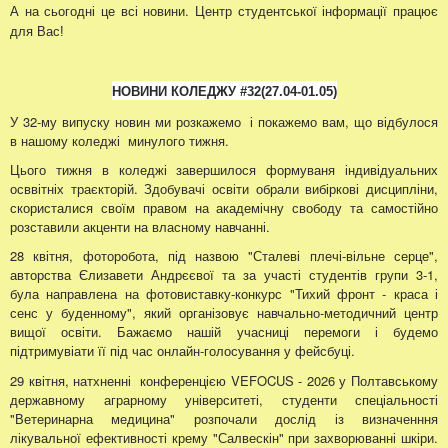
А на сьогодні це всі новини.
Центр студентської інформації працює
для Вас!
НОВИНИ КОЛЕДЖУ
#32
(27.04
-01.05
)
У 32-му випуску новин ми розкажемо і покажемо вам, що відбулося
в нашому коледжі минулого тижня.
Цього тижня в коледжі завершилося формуваня індивідуальних
осввітніх траєкторій. Здобувачі освіти обрали вибіркові дисципліни,
скористалися своїм правом на академічну свободу та самостійно
розставили акценти на власному навчанні.
28 квітня, фоторобота, під назвою "Сталеві плечі-вільне серце",
авторства Єлизавети Андрєєвої та за участі студентів групи 3-1,
була направлена на фотовиставку-конкурс "Тихий фронт - краса і
сенс у буденному", який організовує навчально-методичний центр
вищої освіти. Бажаємо нашій учасниці перемоги і будемо
підтримувіати її під час онлайн-голосування у фейсбуці.
29 квітня, натхненні конференцією VEFOCUS - 2026 у Полтавському
державному аграрному університеті, студенти спеціальності
"Ветеринарна медицина" розпочали дослід із визначенння
лікувальної ефективності крему "Салвескін" при захворюванні шкіри.