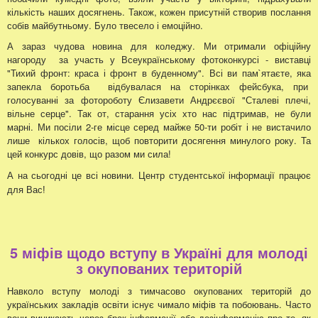
кількість наших досягнень. Також, кожен присутній створив послання
собів майбутньому. Було твесело і емоційно.
А зараз чудова новина для коледжу. Ми отримали офіційну
нагороду за участь у Всеукраїнському фотоконкурсі - виставці
"Тихий фронт: краса і фронт в буденному". Всі ви пам`ятаєте, яка
запекла боротьба відбувалася на сторінках фейсбука, при
голосуванні за фотороботу Єлизавети Андрєєвої "Сталеві плечі,
вільне серце". Так от, старання усіх хто нас підтримав, не були
марні. Ми посіли 2-ге місце серед майже 50-ти робіт і не вистачило
лише кількох голосів, щоб повторити досягення минулого року. Та
цей конкурс довів, що разом ми сила!
А на сьогодні це всі новини.
Центр студентської інформації працює
для Вас!
5 міфів щодо вступу в Україні для молоді
з окупованих територій
Навколо вступу молоді з тимчасово окупованих територій до
українських закладів освіти існує чимало міфів та побоювань. Часто
вони виникають через брак інформації або дезінформацію про те, як