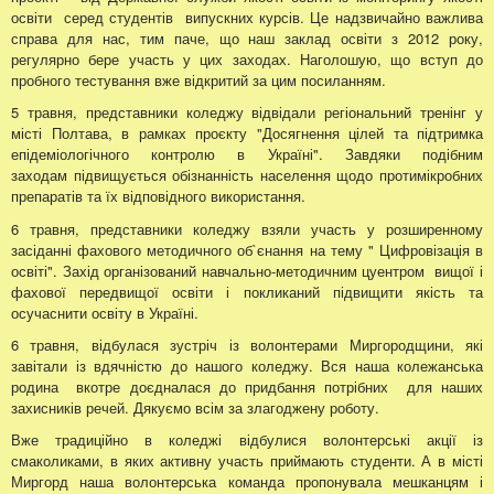
освіти серед студентів випускних курсів. Це надзвичайно важлива
справа для нас, тим паче, що наш заклад освіти з 2012 року,
регулярно бере участь у цих заходах. Наголошую, що вступ до
пробного тестування вже відкритий за цим посиланням.
5 травня, представники коледжу відвідали регіональний тренінг у
місті Полтава, в рамках проєкту "Досягнення цілей та підтримка
епідеміологічного контролю в Україні". Завдяки подібним
заходам підвищується обізнанність населення щодо протимікробних
препаратів та їх відповідного використання.
6 травня, представники коледжу взяли участь у розширенному
засіданні фахового методичного об`єнання на тему " Цифровізація в
освіті". Захід організований навчально-методичним цуентром вищої і
фахової передвищої освіти і покликаний підвищити якість та
осучаснити освіту в Україні.
6 травня, відбулася зустріч із волонтерами Миргородщини, які
завітали із вдячністю до нашого коледжу. Вся наша колежанська
родина вкотре доєдналася до придбання потрібних для наших
захисників речей. Дякуємо всім за злагоджену роботу.
Вже традиційно в коледжі відбулися волонтерські акції із
смаколиками, в яких активну участь приймають студенти. А в місті
Миргорд наша волонтерська команда пропонувала мешканцям і