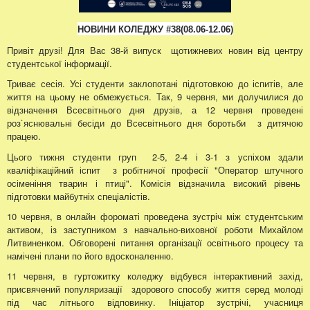
НОВИНИ КОЛЕДЖУ
#38
(08.06
-12.06
)
Привіт друзі! Для Вас 38-й випуск щотижневих новин від центру
студентської інформації.
Триває сесія. Усі студенти заклопотані підготовкою до іспитів, але
життя на цьому не обмежується. Так, 9 червня, ми долучилися до
відзначення Всесвітнього дня друзів, а 12 червня проведені
роз`яснювальні бесіди до Всесвітнього дня боротьби з дитячою
працею.
Цього тижня студенти груп 2-5, 2-4 і 3-1 з успіхом здали
кваліфікаційний іспит з робітничої професії "Оператор штучного
осіменіння тварин і птиці". Комісія відзначила високий рівень
підготовки майбутніх спеціалістів.
10 червня, в онлайн фороматі проведена зустріч між студентським
активом, із заступником з навчально-виховної роботи Михайлом
Литвиненком. Обговорені питання організації освітнього процесу та
намічені плани по його вдосконаленню.
11 червня, в гуртожитку коледжу відбувся інтерактивний захід,
присвячений популяризації здорового способу життя серед молоді
під час літнього відповинку. Ініціатор зустрічі, учасниця