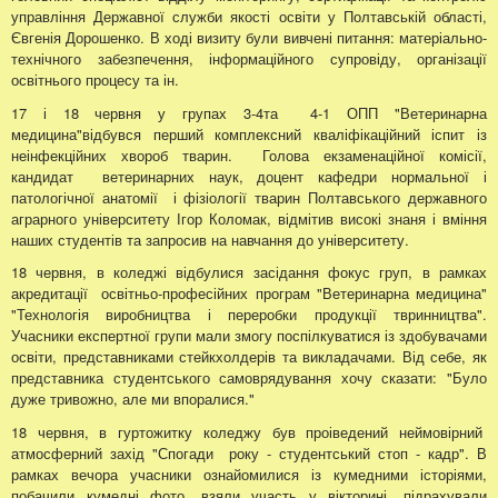
управління Державної служби якості освіти у Полтавській області,
Євгенія Дорошенко. В ході визиту були вивчені питання: матеріально-
технічного забезпечення, інформаційного супровіду, організації
освітнього процесу та ін.
17 і 18 червня у групах 3-4та 4-1 ОПП "Ветеринарна
медицина"відбувся перший комплексний кваліфікаційний іспит із
неінфекційних хвороб тварин. Голова екзаменаційної комісії,
кандидат ветеринарних наук, доцент кафедри нормальної і
патологічної анатомії і фізіології тварин Полтавського державного
аграрного університету Ігор Коломак, відмітив високі знаня і вміння
наших студентів та запросив на навчання до університету.
18 червня, в коледжі відбулися засідання фокус груп, в рамках
акредитації освітньо-професійних програм "Ветеринарна медицина"
"Технологія виробництва і переробки продукції твринництва".
Учасники експертної групи мали змогу поспілкуватися із здобувачами
освіти, представниками стейкхолдерів та викладачами. Від себе, як
представника студентського самоврядування хочу сказати: "Було
дуже тривожно, але ми впоралися."
18 червня, в гуртожитку коледжу був проіведений неймовірний
атмосферний захід "Спогади року - студентський стоп - кадр". В
рамках вечора учасники ознайомилися із кумедними історіями,
побачили кумедні фото, взяли участь у вікторині, підрахували