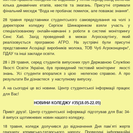
кілька динамічних етапів, квестів та змагань. Присутні отримали
фінальний меседж "Вода не пробачає помилок, але поважає знання".
28 травня представники студентського самоврядування на чолі з
директором коледжу Сергієм Шинкаренком взяли участь у
спеціалізованому онлайн-навчанні з роботи в системі моніторингу
Сенс Хаб. Захід проведений в межах Агроскаутінгу, який
реалізовується програмою АГРО. На зустрівчі були присутні
представники Асоціації виробників молока, ТОВ Чуб Агроконценрн",
ПДАУ та інші заклади освіти.
28 і 29 травня, серед студентів випускних груп Державною Службою
Якості Освіти України, був проведений тестовий моніторинг якості
знань. Усі студенти впоралися з цією нелегкою справою. А про
результати Ви дізнаєтеся у наступному випуску.
А на сьогодні це всі новини.
Центр студентської інформації працює
для Вас!
НОВИНИ КОЛЕДЖУ
#35
(18.05
-22.05
)
Привіт друзі!. Центр студентської інформації підготував для Вас 34-
й випуск щотижневих новин нашого коледжу.
18 травня, коледж долучився до відзначення Дня пам`яті жертв
геноциду кпримсько-татарського народу. Проведені інформаційні