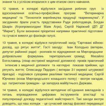
знання та з успіхом впоралися з цим етапом свого навчання.
12 травня, в коледжі відбулися засідання робочих груп із
вдосконалення освітньо-професійних програм "Ветеринарна
медицина" та "Технологія виробництва продукції тваринництва". У
засіданнях брали участь представники Ради роботодавців, Богдан
Шкарін (Агропромхолдинг Маяк Агро), Сергій Наріжний (ДП ДГ
"Мирне"). Були визначені пріоритені напрямки практичної підготовки
та сучасні вимоги до фахівців галузі.
13 травня, в коледжі відбувся патріотичний захід "Гартовані війною:
досвід, що рятує життя". Гості заходу: Іван Колодько (ветеран,
депутат районної ради) - розповів по відродження на Миргородщини
добровільних формувань територіальних громад; Михайло
Богославець (лікар екстреної медичної допомоги)- провів практичний
інтенсив з медичної допомоги та наглядно показав прийоми, що
рятують життя; Олександр Педорич ( ветеран 3-ї окремої штурмової
бригади) - поділився суворими реаліями тактичної медицини; Сергій
Юрченко (козак Миргородського козацького полку) - вкотре нагадав,
що патриотизм громадян - це запорука майбутнього Держави.
14 травня, в коледжі відбулося методичне об`єднання викладачів з
питань впровадження цифрових інструментів атестації та
популяризації досвіду педагогічної майстерності. Такі заходи вкотре
доводять, що наш коледж - це сучасний заклад фахової передвищої