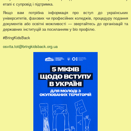
етапі є супровід і підтримка.
Якщо вам потрібна інформація про вступ до українських
університетів, фахових чи професійних коледжів, процедуру подання
документів або освітні можливості — звертайтесь до організацій та
державних інституцій за посиланням у bio профілю.
#BringKidsBack
osvita.tot@bringkidsback.org.ua