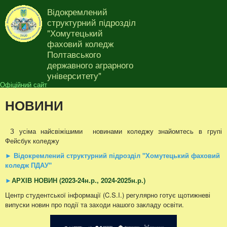
Перейти до основного
Відокремлений
матеріалу
структурний підрозділ
"Хомутецький
фаховий коледж
Полтавського
державного аграрного
університету"
Офіційний сайт
НОВИНИ
З усіма найсвіжішими новинами коледжу знайомтесь в групі
Фейсбук коледжу
►
Відокремлений структурний підрозділ "Хомутецький фаховий
коледж ПДАУ"
►
АРХІВ НОВИН (2023-24н.р., 2024-2025н.р.)
Центр студентської інформації (C.S.I.) регулярно готує щотижневі
випуски новин про події та заходи нашого закладу освіти.