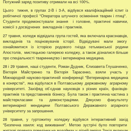
Потужний заряд позитиву отримали на всі 100%.
Цього тижня, в групах 2-В і 3-А, відбувся кваліфікаційний іспит із
робітничої професії "Оператора штучного осіменіння тварин і птиці".
Студенти продемонстували знання і головне, практичні навички,
комісії з досвідчених викладачів і практиків.
27 травня, коледж відвідала група гостей, яка включала краєзнавців,
викладачів та поціновувачів історії. Відвідувачі мали змогу
ознайомитися із історією родового гнізда гетьманської родини
Апостолів, мистецькою галереєю коледжу, а також дізналися більше
про спеціальності тваринництво і ветеринарна медицина.
28 і 29 травня, наші студенти, Роман Дудник, Єлизавета Глушаченко,
Вікторія Майстренко та Вікторія Тарасенко, взяли участь у
Міжнародній науково-практичній конференції "Ветеринарна медицина
в конярстві", яка відбулася в Полтавському державному аграрному
університеті. Захіфвд об`єднав науковців з різних країн, фахівців-
практиків та представників бізнесу. Була також і практична частина з
майстеркласами та демонстраціями. Дякуємо факультету
ветеринарної мендицини Полтавського Деражавного аграрного
університету за запрошення.
28 травня, у гуртожитку коледжу відбувся інтерактивний захід
"Безпечна хвиля: код виживання". Метою зустрічі було повторити
життєві правила поведінки на водоймах у літній період.Захід включак