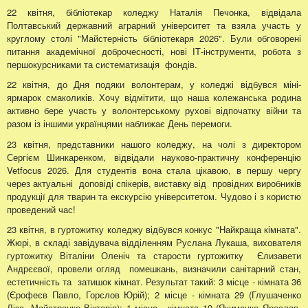
22 квітня, бібліотекар коледжу Наталія Печонка, відвідала
Полтавський державний аграрний університет та взяла участь у
круглому столі "Майстерність бібліотекаря 2026". Були обговорені
питання академічної доброчесності, нові ІТ-інструменти, робота з
першокурсниками та систематизація фондів.
22 квітня, до Дня подяки волонтерам, у коледжі відбувся міні-
ярмарок смаколиків. Хочу відмітити, що наша колежанська родина
активно бере участь у волонтерському рухові відпочатку війни та
разом із іншими українцями наближає День перемоги.
23 квітня, представники нашого коледжу, на чолі з директором
Сергієм Шинкаренком, відвідали науково-практичну конференцію
Vetfocus 2026. Для студентів вона стала цікавою, в першу чергу
через актуальні доповіді спікерів, виставку від провідних виробників
продукції для тварин та екскурсію університетом. Чудово і з користю
проведений час!
23 квітня, в гуртожитку коледжу відбувся конкус "Найкраща кімната".
Жюрі, в складі завідувача відділенням Руслана Лукаша, вихователя
гуртожитку Віталіни Оленіч та старости гуртожитку Єлизавети
Андрєєвої, провели огляд помешкань, визначили санітарний стан,
естетичність та затишок кімнат. Результат такий: 3 місце - кімната 36
(Єрофеєв Павло, Горєлов Юрій); 2 місце - кімната 29 (Глушаченко
Ліза, Майстренко Вікторія); 1 місце - кімната 19 (Якименко Ярослав,