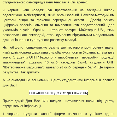
студентського самоврядування Анастасія Овчаренко.
9 червня, наш коледж був преставлений на засіданні Школи
педагогічної майстерності, який організований Науково-методичним
центром вищої та фахової передвищої освіти . Досвід роботи
цифрових засобів навчання та виховання був представлений для
учасників з усієї України. Інтернет ресурс "Майстерня UA", який
розробили наші викладачі, став сучасним віртуальним майданчиком
для національно-культурного розвитку молоді.
Як і обіцяли, повідомляємо результати тестового моніторингу знань,
який здійснювала Державна служба якості освіти України, кілька днів
тому. Студенти ОПП "Технологія виробництва і переробки продукції
тваринництва": здавало 16 осіб, середній бал-4; студенти ОПП
"ІВетеринарна медицина": здавало 28 осіб, середній бал-4. Це гарний
результат. Так тримати.
А на сьогодні це всі новини.
Центр студентської інформації працює
для Вас!
НОВИНИ КОЛЕДЖУ
#37
(03.06
-08.06
)
Привіт друзі! Для Вас 37-й випуск щотижневих новин від центру
студентської інформації.
1 червня, студенти заочної форми навчання з успіхом здали