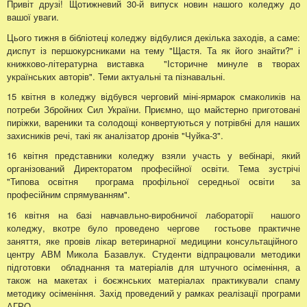
Привіт друзі! Щотижневий 30-й випуск новин нашого коледжу до
вашої уваги.
Цього тижня в бібліотеці коледжу відбулися декілька заходів, а саме:
диспут із першокурсниками на тему "Щастя. Та як його знайти?" і
книжково-літературна виставка "Історичне минуле в творах
українських авторів". Теми актуальні та пізнавальні.
15 квітня в коледжу відбувся черговий міні-ярмарок смаколиків на
потреби Збройних Сил України. Приємно, що майстерно приготовані
пиріжки, вареники та солодощі конвертуються у потрівбні для наших
захисників речі, такі як аналізатор дронів "Чуйка-3".
16 квітня представники коледжу взяли участь у вебінарі, який
організований Директоратом професійної освіти. Тема зустрічі
"Типова освітня програма профільної середньої освіти за
професійним спрямуванням".
16 квітня на базі навчавльно-виробничої лабораторії нашого
коледжу, вкотре було проведено чергове гостьове практичне
заняття, яке провів лікар ветеринарної медицини консультаційного
центру АВМ Микола Базавлук. Студенти відпрацювали методики
підготовки обладнання та матеріалів для штучного осіменіння, а
також на макетах і боєжнських матеріалах практикували спаму
методику осіменіння. Захід проведений у рамках реалізації програми
АГРО.