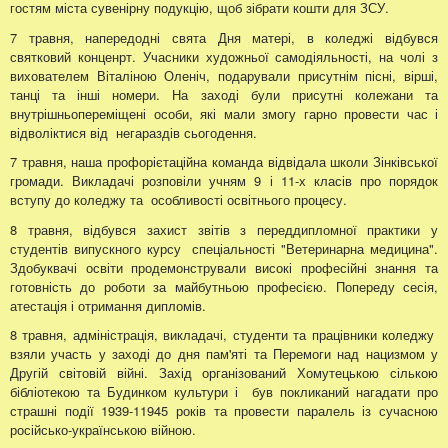
гостям міста сувенірну подукцію, щоб зібрати кошти для ЗСУ.
7 травня, напередодні свята Дня матері, в коледжі відбувся
святковий конценрт. Учасники художньої самодіяльності, на чолі з
вихователем Віталіною Оленіч, подарували присутнім пісні, вірші,
танці та інші номери. На заході були присутні колежани та
внутрішньопереміщені особи, які мали змогу гарно провести час і
відволіктися від негараздів сьогодення.
7 травня, наша профорієтаційна команда відвідала школи Зінківської
громади. Викладачі розповіли учням 9 і 11-х класів про порядок
вступу до коледжу та особливості освітнього процесу.
8 травня, відбувся захист звітів з переддипломної практики у
студентів випускного курсу спеціальності "Ветеринарна медицина".
Здобуквачі освіти продемонстрували високі професійні знання та
готовність до роботи за майбутньою професією. Попереду сесія,
атестація і отримання дипломів.
8 травня, адміністрація, викладачі, студенти та працівники коледжу
взяли участь у заході до дня пам'яті та Перемоги над нацизмом у
Другій світовій війні. Захід організований Хомутецькою сількою
бібліотекою та Будинком культури і був покликаний нагадати про
страшні події 1939-11945 років та провести паралель із сучасною
російсько-українською війною.