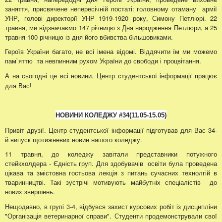
заняття, присвячене непересічній постаті: головному отаману армії
УНР, голові директорії УНР 1919-1920 року, Симону Петлюрі. 22
травня, ми відзначаємо 147 річницю з Дня народження Петлюри, а 25
травня 100 річницю із дня його вбивства більшовиками.
Героїв України багато, не всі імена відомі. Віддячити їм ми можемо
пам`яттю та невпинним рухом України до свободи і процвітання.
А на сьогодні це всі новини.
Центр студентської інформації працює
для Вас!
НОВИНИ КОЛЕДЖУ
#34
(11.05
-15.05
)
Привіт друзі!. Центр студентської інформації підготував для Вас 34-
й випуск щотижневих новин нашого коледжу.
11 травня, до коледжу завітали представники потужного
стейкхолдера - Єдність груп. Для здобувачів освіти була проведена
цікава та змістовна гостьова лекція з питань сучасних технолгій в
тваринництві. Такі зустрічі мотивують майбутніх спеціалістів до
нових звершень.
Нещодавно, в групі 3-4, відбувся захист курсових робіт із дисципліни
"Організація ветеринарної справи". Студенти продемонстрували свої