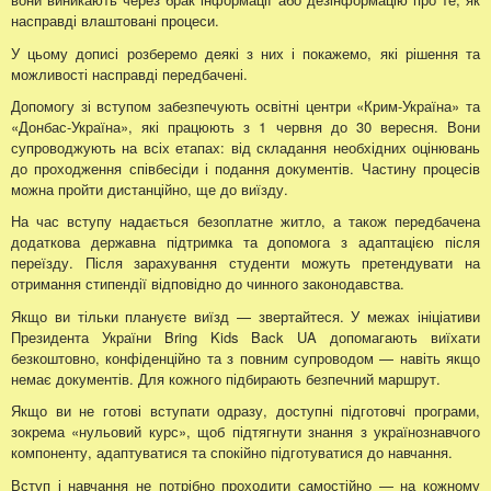
насправді влаштовані процеси.
У цьому дописі розберемо деякі з них і покажемо, які рішення та
можливості насправді передбачені.
Допомогу зі вступом забезпечують освітні центри «Крим-Україна» та
«Донбас-Україна», які працюють з 1 червня до 30 вересня. Вони
супроводжують на всіх етапах: від складання необхідних оцінювань
до проходження співбесіди і подання документів. Частину процесів
можна пройти дистанційно, ще до виїзду.
На час вступу надається безоплатне житло, а також передбачена
додаткова державна підтримка та допомога з адаптацією після
переїзду. Після зарахування студенти можуть претендувати на
отримання стипендії відповідно до чинного законодавства.
Якщо ви тільки плануєте виїзд — звертайтеся. У межах ініціативи
Президента України Bring Kids Back UA допомагають виїхати
безкоштовно, конфіденційно та з повним супроводом — навіть якщо
немає документів. Для кожного підбирають безпечний маршрут.
Якщо ви не готові вступати одразу, доступні підготовчі програми,
зокрема «нульовий курс», щоб підтягнути знання з українознавчого
компоненту, адаптуватися та спокійно підготуватися до навчання.
Вступ і навчання не потрібно проходити самостійно — на кожному