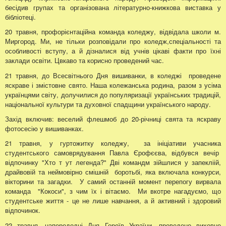
бесідив групах та організована літературно-книжкова виставка у
бібліотеці.
20 травня, профорієнтаційна команда коледжу, відвідала школи м.
Миргород. Ми, не тільки розповідали про коледж,спеціальності та
особливості вступу, а й дізналися від учнів цікаві факти про їхні
заклади освіти. Цвкаво та корисно проведений час.
21 травня, до Всесвітнього Дня вишиванки, в коледжі проведене
яскраве і змістовне свято. Наша колежанська родина, разом з усіма
українцями світу, долучилися до популяризації українських традицій,
національної культури та духовної спадщини українського народу.
Захід включив: веселий флешмоб до 20-річниці свята та яскраву
фотосесію у вишиванках.
21 травня, у гуртожитку коледжу, за ініціативи учасника
студентського самоврядування Павла Єрофєєва, відбувся вечір
відпочинку "Хто т ут легенда?" Дві командм зійшлися у запекліій,
драйвовій та неймовірно смішній боротьбі, яка включала конкурси,
вікторини та загадки. У самий останній момент перепогу вирвала
команда "Кокоси", з чим їх і вітаємо. Ми вкотре нагадуємо, що
студентське життя - це не лише навчання, а й активний і здоровий
відпочинок.
22 травня, напередодні Дня Героїв України, проведене виховне