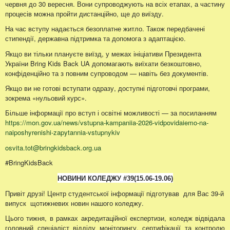
червня до 30 вересня. Вони супроводжують на всіх етапах, а частину
процесів можна пройти дистанційно, ще до виїзду.
На час вступу надається безоплатне житло. Також передбачені
стипендії, державна підтримка та допомога з адаптацією.
Якщо ви тільки плануєте виїзд, у межах ініціативи Президента
України Bring Kids Back UA допомагають виїхати безкоштовно,
конфіденційно та з повним супроводом — навіть без документів.
Якщо ви не готові вступати одразу, доступні підготовчі програми,
зокрема «нульовий курс».
Більше інформації про вступ і освітні можливості — за посиланням
https://mon.gov.ua/news/vstupna-kampaniia-2026-vidpovidaiemo-na-
naiposhyrenishi-zapytannia-vstupnykiv
osvita.tot@bringkidsback.org.ua
#BringKidsBack
НОВИНИ КОЛЕДЖУ
#39
(15.06
-19.06
)
Привіт друзі! Центр студентської інформації підготував для Вас 39-й
випуск щотижневих новин нашого коледжу.
Цього тижня, в рамках акредитаційної експертизи, коледж відвідала
головний спеціаліст відділу моніторингу, сертифікації та контролю