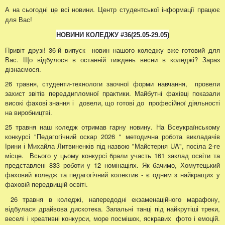
А на сьогодні це всі новини.
Центр студентської інформації працює
для Вас!
НОВИНИ КОЛЕДЖУ
#36
(25.05
-29.05
)
Привіт друзі! 36-й випуск новин нашого коледжу вже готовий для
Вас. Що відбулося в останній тиждень весни в коледжі? Зараз
дізнаємося.
26 травня, студенти-технологи заочної форми навчання, провели
захист звітів переддипломної практики. Майбутні фахівці показали
високі фахові знання і довели, що готові до професійної діяльності
на виробництві.
25 травня наш коледж отримав гарну новину. На Всеукраїнському
конкурсі "Педагогічний оскар 2026 " методична робота викладачів
Ірини і Михайла Литвиненків під назвою "Майстерня UA", посіла 2-ге
місце. Всього у цьому конкурсі брали участь 161 заклад освіти та
представлені 833 роботи у 12 номінаціях. Як бачимо, Хомутецький
фаховий коледж та педагогічний колектив - є одним з найкращих у
фаховій передвищій освіті.
26 травня в коледжі, напередодні екзаменаційного марафону,
відбулася драйвова дискотека. Запальні танці під найкрутіші треки,
веселі і креативні конкурси, море посмішок, яскравих фото і емоцій.