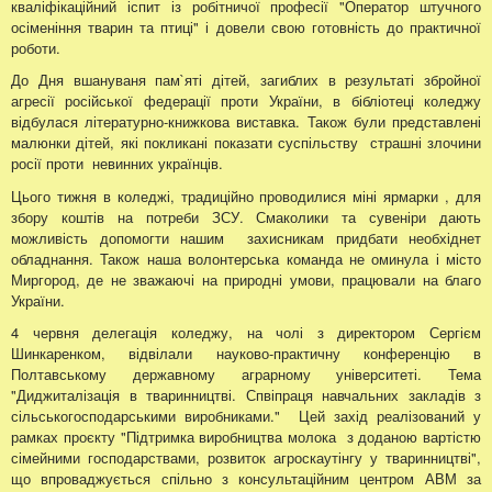
кваліфікаційний іспит із робітничої професії "Оператор штучного
осіменіння тварин та птиці" і довели свою готовність до практичної
роботи.
До Дня вшануваня пам`яті дітей, загиблих в результаті збройної
агресії російської федерації проти України, в бібліотеці коледжу
відбулася літературно-книжкова виставка. Також були представлені
малюнки дітей, які покликані показати суспільству страшні злочини
росії проти невинних українців.
Цього тижня в коледжі, традиційно проводилися міні ярмарки , для
збору коштів на потреби ЗСУ. Смаколики та сувеніри дають
можливість допомогти нашим захисникам придбати необхіднет
обладнання. Також наша волонтерська команда не оминула і місто
Миргород, де не зважаючі на природні умови, працювали на благо
України.
4 червня делегація коледжу, на чолі з директором Сергієм
Шинкаренком, відвілали науково-практичну конференцію в
Полтавському державному аграрному університеті. Тема
"Диджиталізація в тваринництві. Спвіпраця навчальних закладів з
сільськогосподарськими виробниками." Цей захід реалізований у
рамках проєкту "Підтримка виробництва молока з доданою вартістю
сімейними господарствами, розвиток агроскаутінгу у тваринництві",
що впроваджується спільно з консультаційним центром АВМ за