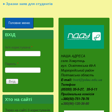
►Зразки заяв для студентів
Головне меню
ВХІД
Ім'я користувача
*
НАША АДРЕСА
село Хомутець
Пароль
*
вул. Освітянська 69-А
Миргородський район
Полтавська область
E-mail:
hvzt@pdau.edu.ua
Телефон
(05355) 35-5-27, 35-5-11
Приймальна комісія
Хто на сайті
+380(50)-751-78-76
+
380(96)-120-36-80
Зараз на сайті 0 користувачів.