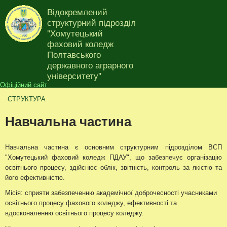
Перейти до основного
Відокремлений
матеріалу
структурний підрозділ
"Хомутецький
фаховий коледж
Полтавського
Ви є тут
державного аграрного
університету"
Офіційний сайт
СТРУКТУРА
Навчальна частина
Навчальна частина є основним структурним підрозділом ВСП
"Хомутецький фаховий коледж ПДАУ", що забезпечує організацію
освітнього процесу, здійснює облік, звітність, контроль за якістю та
його ефективністю.
Місія: сприяти забезпеченню академічної доброчесності учасниками
освітнього процесу фахового коледжу, ефективності та
вдосконаленню освітнього процесу коледжу.