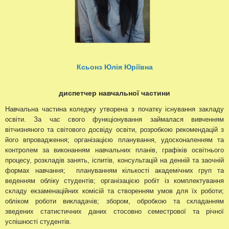
Ксьонз Юлія Юріївна
диспетчер навчальної частини
Навчальна частина коледжу утворена з початку існування закладу
освіти. За час свого функціонування займалася вивченням
вітчизняного та світового досвіду освіти, розробкою рекомендацій з
його впровадження; організацією планування, удосконаленням та
контролем за виконанням навчальних планів, графіків освітнього
процесу, розкладів занять, іспитів, консультацій на денній та заочній
формах навчання; плануванням кількості академічних груп та
веденням обліку студентів; організацією робіт із комплектування
складу екзаменаційних комісій та створенням умов для їх роботи;
обліком роботи викладачів; збором, обробкою та складанням
зведених статистичних даних стосовно семестрової та річної
успішності студентів.