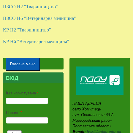
ПЗСО Н2 "Тваринництво"
ПЗСО Н6 "Ветеринарна медицина"
КР Н2 "Тваринництво"
КР Н6 "Ветеринарна медицина"
Головне меню
ВХІД
Ім'я користувача
*
НАША АДРЕСА
село Хомутець
Пароль
*
вул. Освітянська 69-А
Миргородський район
Полтавська область
E-mail:
hvzt@pdau.edu.ua