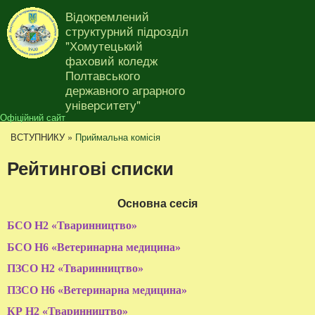
Перейти до основного
Відокремлений
матеріалу
структурний підрозділ
"Хомутецький
фаховий коледж
Полтавського
Ви є тут
державного аграрного
університету"
Офіційний сайт
ВСТУПНИКУ
»
Приймальна комісія
Рейтингові списки
Основна сесія
БСО Н2 «Тваринництво»
БСО Н6 «Ветеринарна медицина»
ПЗСО Н2 «Тваринництво»
ПЗСО Н6 «Ветеринарна медицина»
КР Н2 «Тваринництво»