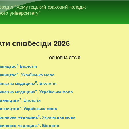
Перейти до основного
дрозділ "Хомутецький фаховий коледж
матеріалу
ого університету"
ти співбесіди 2026
ОСНОВНА СЕСІЯ
нництво" Біологія
нництво". Українська мова
инарна медицина". Біологія
инарна медицина". Українська мова
инництво". Біологія
инництво". Українська мова
ринарна медицина". Українська мова
ринарна медицина". Біологія