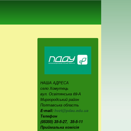
НАША АДРЕСА
село Хомутець
вул. Освітянська 69-А
Миргородський район
Полтавська область
E-mail:
hvzt@pdau.edu.ua
Телефон
(05355) 35-5-27, 35-5-11
Приймальна комісія