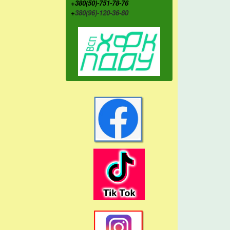
+380(50)-751-78-76
+
380(96)-120-36-80